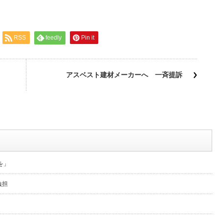
RSS
feedly
Pin it
アスベスト建材メーカーへ 一斉提訴
を」
負担