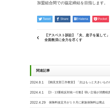
加盟組合間での協定締結を目指します。
Tweet
Share
Hatena
Pocket
【アスベスト訴訟】「夫、息子を返して」
全面救済に全力を尽くす
関連記事
2024.8.1
【鶴見支部工作教室】「次はもっと大きいもの
2024.4.1
【3・13重税反対統一行動】弱い立場が消費税
2022.4.29
保険料改定月が１０月に家族保険料は廃止