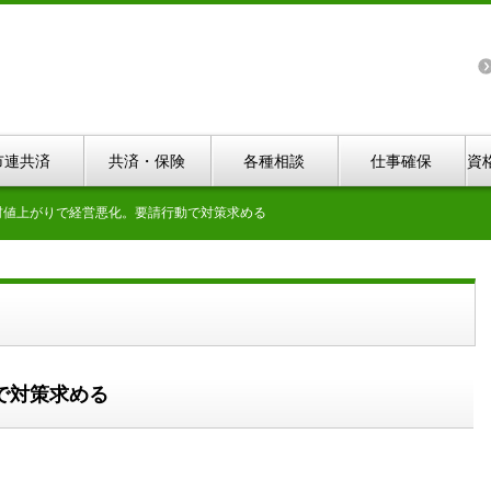
市連共済
共済・保険
各種相談
仕事確保
資
材値上がりで経営悪化。要請行動で対策求める
で対策求める