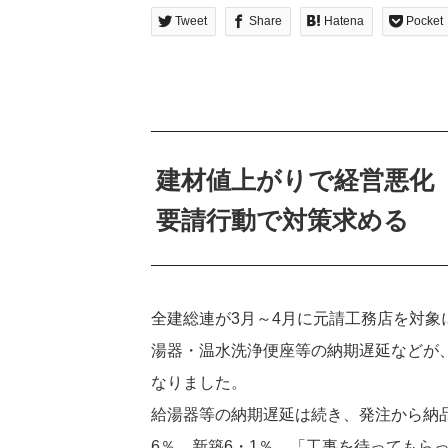
Tweet
Share
Hatena
Pocket
建材値上がりで経営悪化
要請行動で対策求める
全建総連が3月～4月に元請工務店を対
湯器・温水洗浄便座等の納期遅延などが
なりました。
給湯器等の納期遅延は続き、発注から納品
6％、新築6・1％、「工事を待ってもらっ