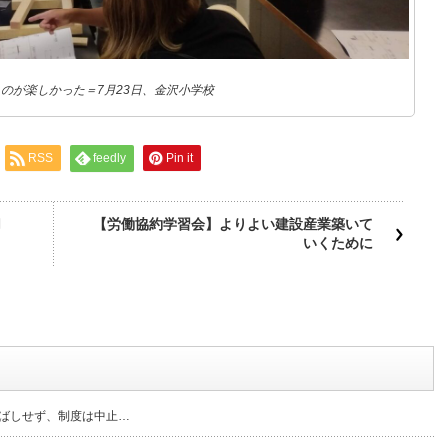
のが楽しかった＝7月23日、金沢小学校
RSS
feedly
Pin it
切
【労働協約学習会】よりよい建設産業築いて
いくために
延ばしせず、制度は中止…