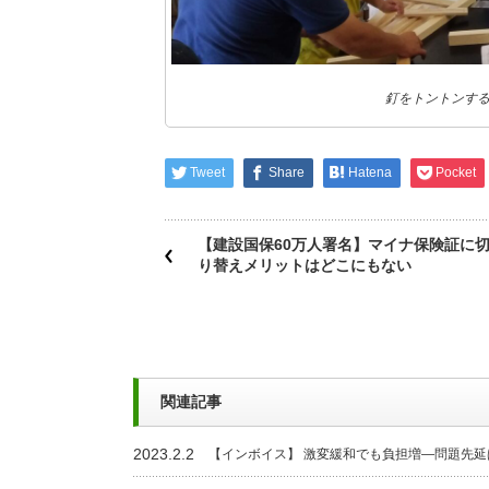
釘をトントンする
Tweet
Share
Hatena
Pocket
【建設国保60万人署名】マイナ保険証に
り替えメリットはどこにもない
関連記事
2023.2.2
【インボイス】 激変緩和でも負担増―問題先