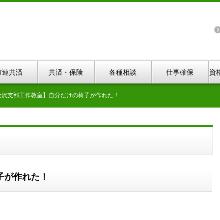
市連共済
共済・保険
各種相談
仕事確保
資
金沢支部工作教室】自分だけの椅子が作れた！
子が作れた！